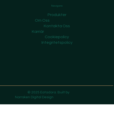
Navigera
Produkter
Om Oss
Kontakta Oss
Karriär
Cookiepolicy
Integritetspolicy
© 2025 Eatadora. Built by
Norrsken Digital Design