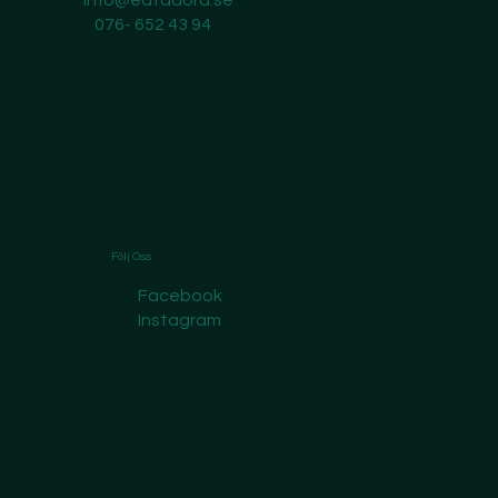
info@eatadora.se
076- 652 43 94
Följ Oss
Facebook
Instagram